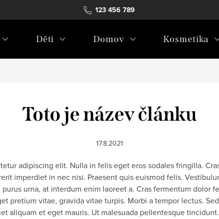
123 456 789
Děti
Domov
Kosmetika
Toto je název článku
17.8.2021
tur adipiscing elit. Nulla in felis eget eros sodales fringilla. Cr
erit imperdiet in nec nisi. Praesent quis euismod felis. Vestibulu
 purus urna, at interdum enim laoreet a. Cras fermentum dolor fel
t pretium vitae, gravida vitae turpis. Morbi a tempor lectus. Sed v
diet aliquam et eget mauris. Ut malesuada pellentesque tincidu