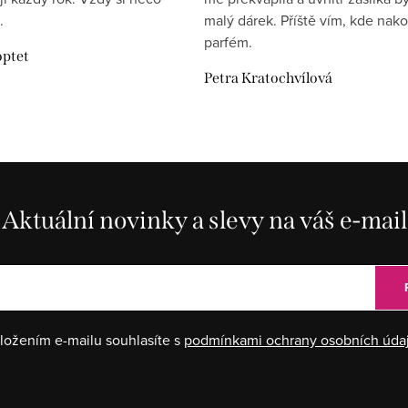
.
malý dárek. Příště vím, kde nako
parfém.
optet
Petra Kratochvílová
Aktuální novinky a slevy na váš e-mail
ložením e-mailu souhlasíte s
podmínkami ochrany osobních úda