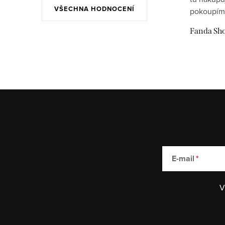
VŠECHNA HODNOCENÍ
pokoupím
Fanda Sh
E-mail
V