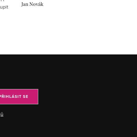
Jan Novák
upit
PŘIHLÁSIT SE
jů