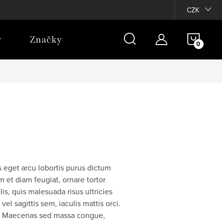
CZK
NÁKU
Značky
KOŠÍ
as eget arcu lobortis purus dictum
m et diam feugiat, ornare tortor
is, quis malesuada risus ultricies
el sagittis sem, iaculis mattis orci.
nt. Maecenas sed massa congue,