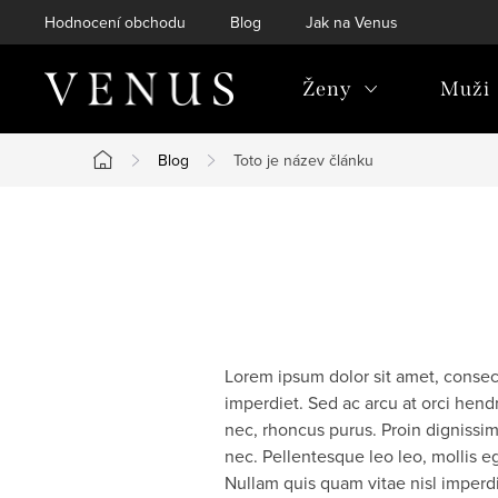
Přejít
Hodnocení obchodu
Blog
Jak na Venus
na
obsah
Ženy
Muži
Blog
Toto je název článku
Domů
Lorem ipsum dolor sit amet, consecte
imperdiet. Sed ac arcu at orci hendr
nec, rhoncus purus. Proin dignissim
nec. Pellentesque leo leo, mollis ege
Nullam quis quam vitae nisl imper