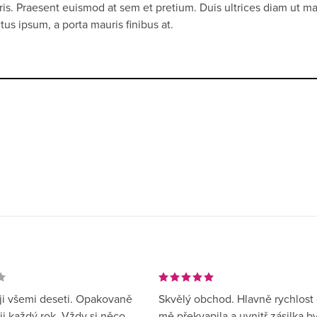
auris. Praesent euismod at sem et pretium. Duis ultrices diam ut ma
s ipsum, a porta mauris finibus at.
i všemi deseti. Opakovaně
Skvělý obchod. Hlavně rychlost
ji každý rok. Vždy si něco
mě překvapila a uvnitř zásilka by