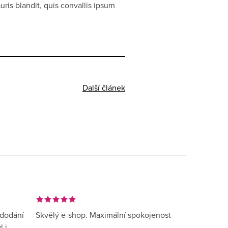
uris blandit, quis convallis ipsum
Další článek
 dodání
Skvělý e-shop. Maximální spokojenost
l i