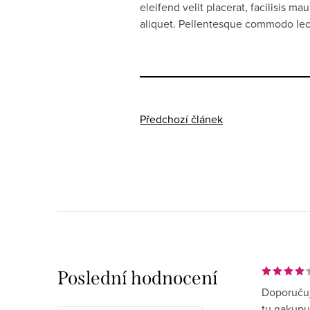
eleifend velit placerat, facilisis m
aliquet. Pellentesque commodo lectu
Předchozí článek
Poslední hodnocení
Doporučuj
tu nakupu