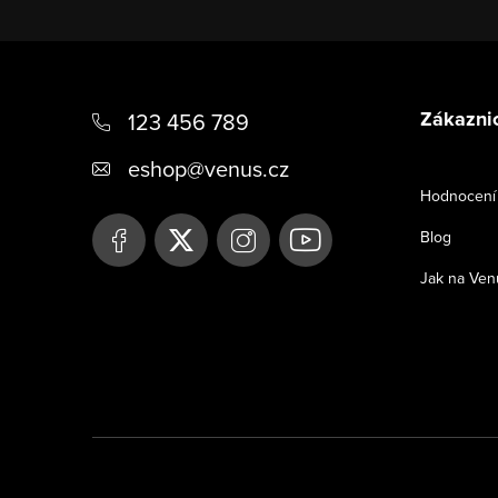
Z
á
Zákaznic
123 456 789
p
eshop
@
venus.cz
a
Hodnocení
t
Blog
í
Jak na Ven