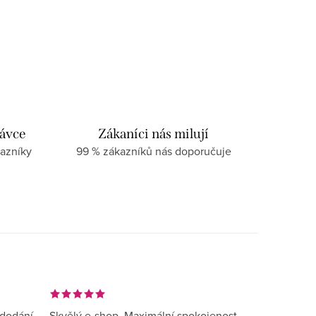
návce
Zákaníci nás milují
azníky
99 % zákazníků nás doporučuje
 dodání
Skvělý e-shop. Maximální spokojenost