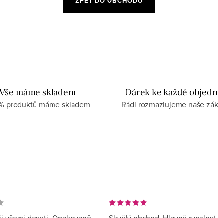
ZPĚT DO OBCHODU
Vše máme skladem
Dárek ke každé objed
 % produktů máme skladem
Rádi rozmazlujeme naše zák
i všemi deseti. Opakovaně
Skvělý obchod. Hlavně rychlost