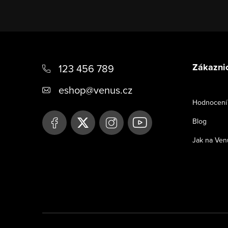
Z
á
Zákaznic
123 456 789
p
eshop
@
venus.cz
a
Hodnocení
t
Blog
í
Jak na Ven