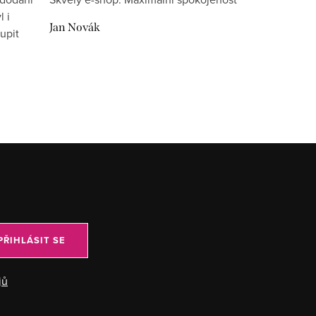
l i
Jan Novák
upit
PŘIHLÁSIT SE
jů