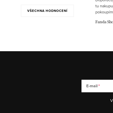
tu nakupu
VŠECHNA HODNOCENÍ
pokoupím
Fanda Sh
E-mail
V