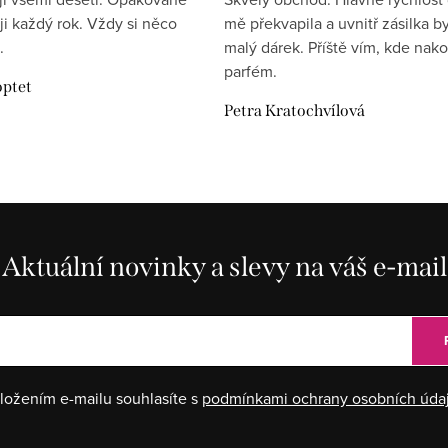
ji každý rok. Vždy si něco
mě překvapila a uvnitř zásilka by
.
malý dárek. Příště vím, kde nako
parfém.
optet
Petra Kratochvílová
Aktuální novinky a slevy na váš e-mail
ložením e-mailu souhlasíte s
podmínkami ochrany osobních úda