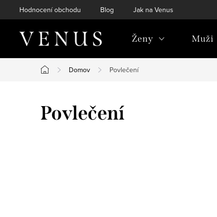
Přejít
Hodnocení obchodu
Blog
Jak na Venus
na
obsah
Ženy
Muži
Domov
Povlečení
Domů
Povlečení