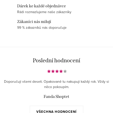
d
Dárek ke každé objednávce
a
Rádi rozmazlujeme naše zákazníky
c
í
Zákaníci nás milují
p
99 % zákazníků nás doporučuje
r
v
k
y
v
Poslední hodnocení
ý
p
i
Doporučuji všemi deseti. Opakovaně tu nakupuji každý rok. Vždy si
s
něco pokoupím.
u
Fanda Shoptet
VŠECHNA HODNOCENÍ