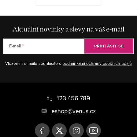
Aktuální novinky a slevy na váš e-mail
E-mail
PŘIHLÁSIT SE
Vložením e-mailu souhlasíte s
podmínkami ochrany osobních údajů
Z
á
123 456 789
p
eshop
@
venus.cz
a
t