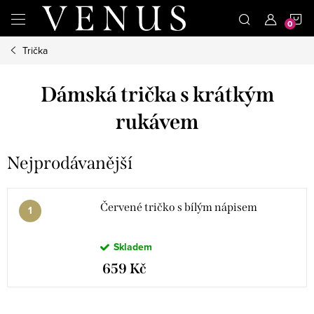
Přejít
N
na
obsah
Trička
K
Dámská trička s krátkým
rukávem
Nejprodávanější
Červené tričko s bílým nápisem
Skladem
659 Kč