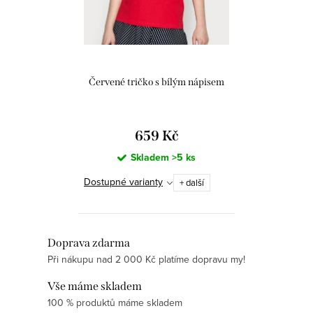
t
k
ů
t
ů
Červené tričko s bílým nápisem
659 Kč
Skladem
>5 ks
Dostupné varianty
+ další
O
Doprava zdarma
Při nákupu nad 2 000 Kč platíme dopravu my!
v
l
Vše máme skladem
á
100 % produktů máme skladem