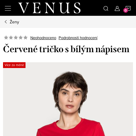
Přejít
N
na
obsah
Ženy
K
Neohodnoceno
Podrobnosti hodnocení
Červené tričko s bílým nápisem
Více za méně