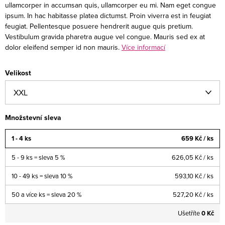
ullamcorper in accumsan quis, ullamcorper eu mi. Nam eget congue
ipsum. In hac habitasse platea dictumst. Proin viverra est in feugiat
feugiat. Pellentesque posuere hendrerit augue quis pretium.
Vestibulum gravida pharetra augue vel congue. Mauris sed ex at
dolor eleifend semper id non mauris.
Více informací
Velikost
Množstevní sleva
1 - 4 ks
659 Kč
/ ks
5 - 9 ks = sleva 5 %
626,05 Kč
/ ks
10 - 49 ks = sleva 10 %
593,10 Kč
/ ks
50 a více ks = sleva 20 %
527,20 Kč
/ ks
Ušetříte
0 Kč