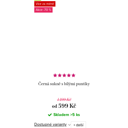
Více za méně
-70 %
Černá sukně s bílými puntíky
1 199 Kč
599 Kč
od
Skladem
>5 ks
Dostupné varianty
+ další