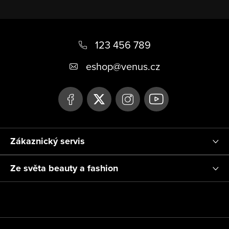
Z
á
123 456 789
p
eshop
@
venus.cz
a
t
í
Zákaznický servis
Ze světa beauty a fashion