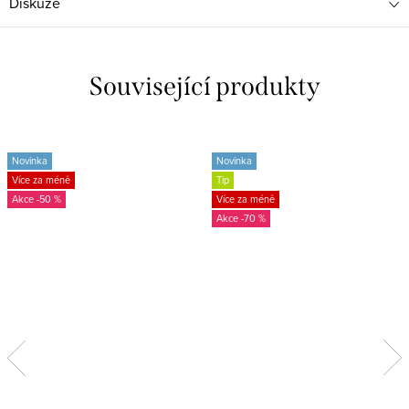
Diskuze
Související produkty
Novinka
Novinka
Více za méně
Tip
-50 %
Více za méně
-70 %